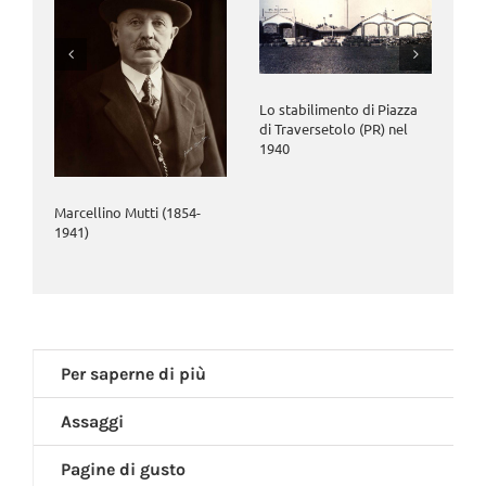
Un 
sta
ven
Lo stabilimento di Piazza
di Traversetolo (PR) nel
1940
Marcellino Mutti (1854-
1941)
Per saperne di più
Assaggi
Pagine di gusto