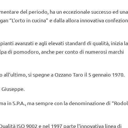
imentare del periodo, ha un eccezionale successo ed una
gan “L’orto in cucina” e dalla allora innovativa confezio
ianti avanzati e agli elevati standard di qualità, inizia la
polpa di pomodoro, anche per conto di numerosi marchi
 all’ultimo, si spegne a Ozzano Taro il 5 gennaio 1970.
 e Giuseppe.
rma in S.P.A., ma sempre con la denominazione di “Rodol
Qualità ISO 9002 e nel 1997 parte l’innovativa linea di