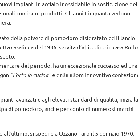
nuovi impianti in acciaio inossidabile in sostituzione del
zionali con i suoi prodotti. Gli anni Cinquanta vedono
iera.
zzate della polvere di pomodoro disidratato ed il lancio
etta casalinga del 1936, servita d’abitudine in casa Rodo
nsueto.
imentare del periodo, ha un eccezionale successo ed una
logan
“L’orto in cucina”
e dalla allora innovativa confezion
ianti avanzati e agli elevati standard di qualità, inizia la
polpa di pomodoro, anche per conto di numerosi marchi
 all’ultimo, si spegne a Ozzano Taro il 5 gennaio 1970.