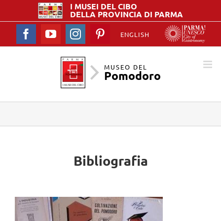
I MUSEI DEL
CIBO
DELLA PROVINCIA DI PARMA
Facebook
YouTube
Instagram
Pinterest
ENGLISH
MUSEO DEL
Pomodoro
Bibliografia