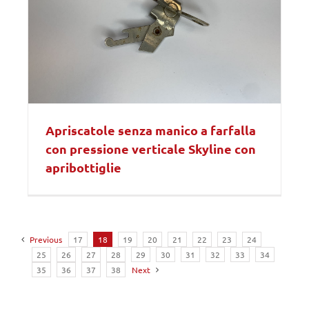
Apriscatole senza manico a farfalla
con pressione verticale Skyline con
apribottiglie
Previous
17
18
19
20
21
22
23
24
25
26
27
28
29
30
31
32
33
34
35
36
37
38
Next