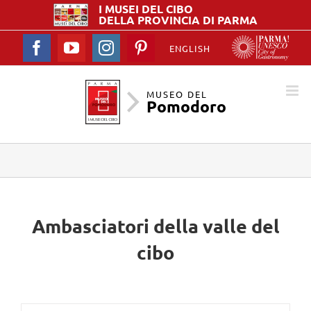
I MUSEI DEL
CIBO
DELLA PROVINCIA DI PARMA
Facebook
YouTube
Instagram
Pinterest
ENGLISH
MUSEO DEL
Pomodoro
Ambasciatori della valle del
cibo