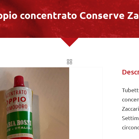
pio concentrato Conserve Za
Descr
Tubett
concen
Zaccar
Settim
circon