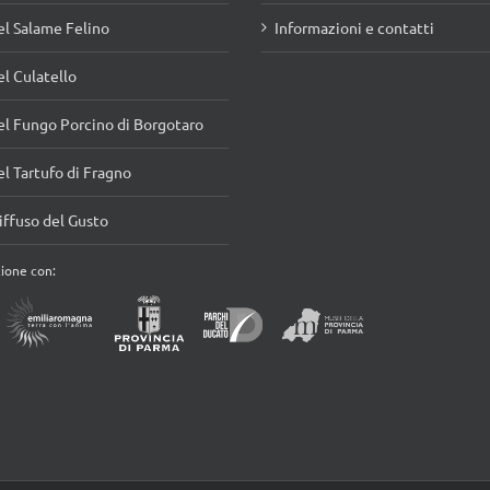
l Parmigiano Reggiano
Il Prodotto
l Prosciutto di Parma
Scopri il Museo
lla Pasta
Eventi
l Vino
Per saperne di più
l Salame Felino
Informazioni e contatti
l Culatello
l Fungo Porcino di Borgotaro
l Tartufo di Fragno
ffuso del Gusto
zione con: