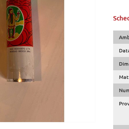
Sched
Amb
Dat
Dim
Mate
Num
Pro