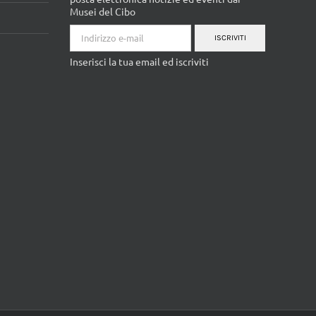
Privacy
ISCRIVITI ALLA NEWSLETTER
Ricevi periodicamente nella tua casella di
posta elettronica notizie ed eventi dai
Musei del Cibo
ISCRIVITI
Inserisci la tua email ed iscriviti