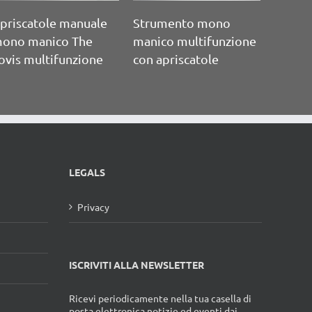
Apribarattolo senza
Apribarattolo mono
manico Bonny
manico Universal
Bewalux
LEGALS