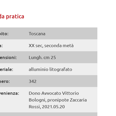
a pratica
ito:
Toscana
a:
XX sec, seconda metà
ensioni:
Lungh. cm 25
riale:
alluminio litografato
ero:
342
venienza:
Dono Avvocato Vittorio
Bologni, pronipote Zaccaria
Rossi, 2021.05.20