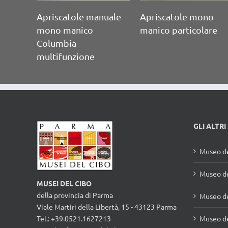
ono
unzione
e
Aprilattine mono
manico per bevande
A. Jones
Apriscatole
professionale da
parete
GLI ALTRI