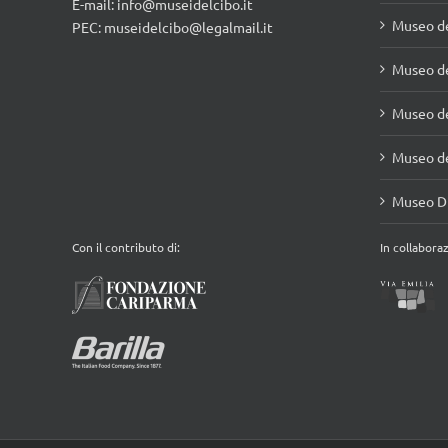
Museo de
Museo de
MUSEI DEL CIBO
della provincia di Parma
Museo de
Viale Martiri della Libertà, 15 - 43123 Parma
Tel.: +39.0521.1627213
Museo de
E-mail:
info@museidelcibo.it
Museo de
PEC: museidelcibo@legalmail.it
Museo de
Museo de
Museo de
Museo Di
Con il contributo di:
In collabora