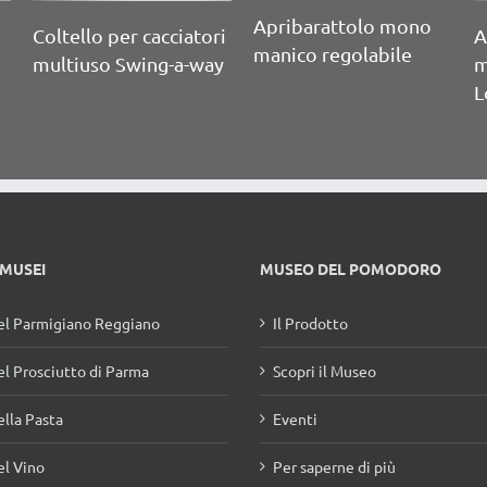
Apribarattolo mono
Apribarattolo doppio
manico
manico Stockland Jar
 J.
 MUSEI
MUSEO DEL POMODORO