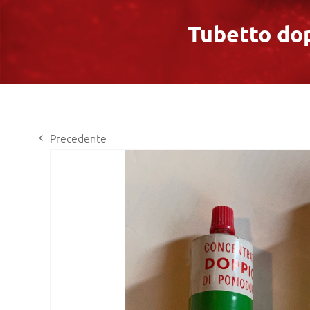
Tubetto dop
Precedente
View
Larger
Image