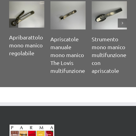
Apribarattolo
Apriscatole
Strumento
mono manico
manuale
mono manico
regolabile
mono manico
multifunzione
The Lovis
con
multifunzione
apriscatole
A
p
d