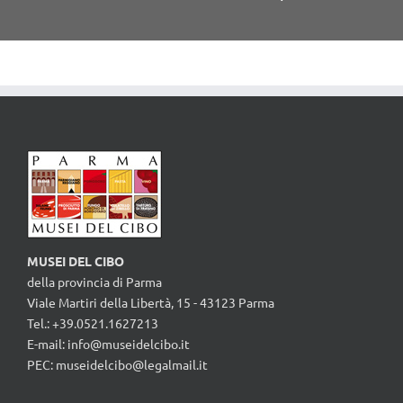
Apriscat
profess
da pare
MUSEI DEL CIBO
della provincia di Parma
Viale Martiri della Libertà, 15 - 43123 Parma
Tel.: +39.0521.1627213
E-mail:
info@museidelcibo.it
PEC: museidelcibo@legalmail.it