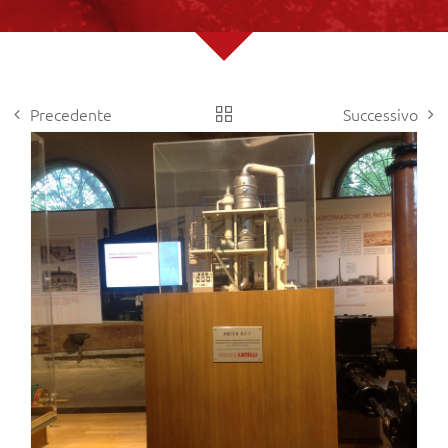
Precedente
Successivo
View
Larger
Image