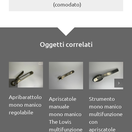
(comodato)
Oggetti correlati
ibarattolo
Apriscatole
Strumento
no manico
manuale
mono manico
olabile
mono manico
multifunzione
The Lovis
con
multifunzione
apriscatole