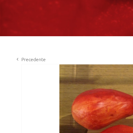
Precedente
View
Larger
Image