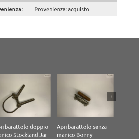
venienza:
Provenienza: acquisto
pribarattolo senza
Apribarattolo mono
Aprisc
anico Bonny
manico Universal
mono 