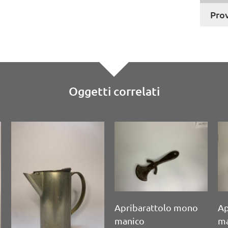
Pro
Oggetti correlati
Apribarattolo mono
Apribarattolo doppio
A
manico
manico Stockland Jar
m