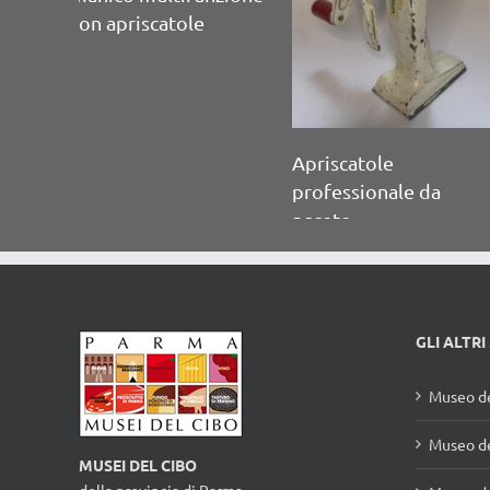
Aprilattine mono
manico per bevande 
A. Jones
Apriscatole
professionale da
parete
GLI ALTRI
Museo de
Museo de