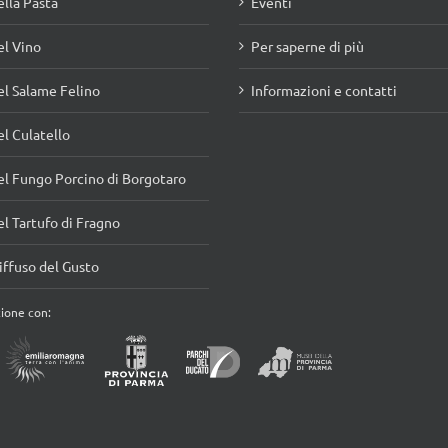
lla Pasta
Eventi
l Vino
Per saperne di più
l Salame Felino
Informazioni e contatti
l Culatello
l Fungo Porcino di Borgotaro
l Tartufo di Fragno
ffuso del Gusto
zione con: