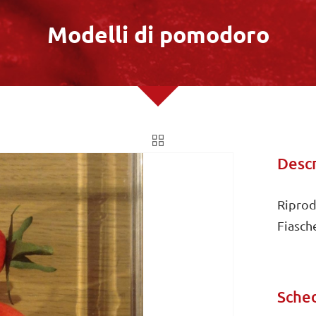
Modelli di pomodoro
Descr
Riprod
Fiasch
Sched