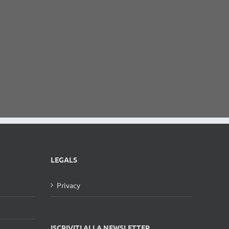
Bewalux
Colum
multif
LEGALS
Privacy