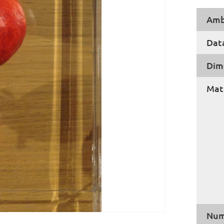
Amb
Dat
Dim
Mate
Num