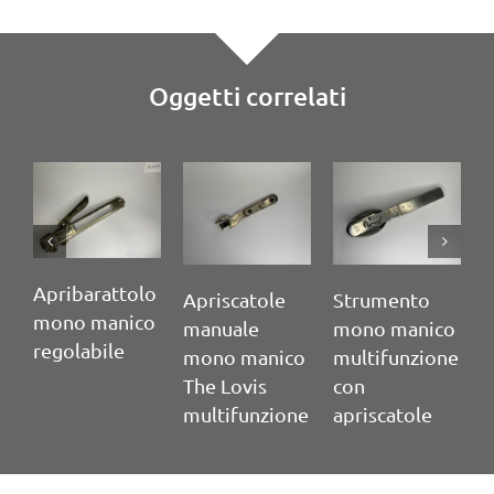
Oggetti correlati
Apribarattolo
Apriscatole
Strumento
mono manico
manuale
mono manico
regolabile
mono manico
multifunzione
The Lovis
con
multifunzione
apriscatole
A
p
d