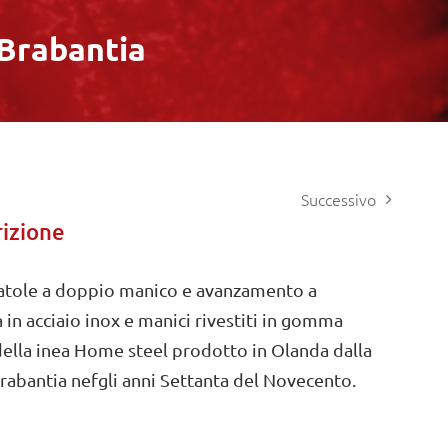
 Brabantia
Successivo
izione
atole a doppio manico e avanzamento a
a in acciaio inox e manici rivestiti in gomma
della inea Home steel prodotto in Olanda dalla
Brabantia nefgli anni Settanta del Novecento.