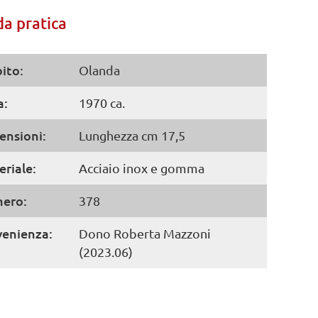
a pratica
ito:
Olanda
a:
1970 ca.
ensioni:
Lunghezza cm 17,5
riale:
Acciaio inox e gomma
ero:
378
venienza:
Dono Roberta Mazzoni
(2023.06)