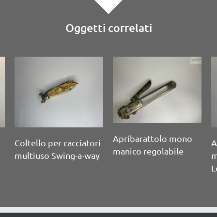
Oggetti correlati
Apribarattolo mono
Apribarattolo do
manico
manico Stockland 
mono
evande J.