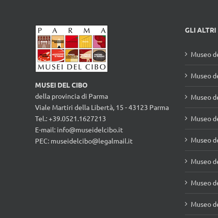
Apriscatole
professionale da
parete
GLI ALTRI
Museo de
Museo de
MUSEI DEL CIBO
della provincia di Parma
Museo de
Viale Martiri della Libertà, 15 - 43123 Parma
Tel.: +39.0521.1627213
Museo de
E-mail:
info@museidelcibo.it
Museo de
PEC: museidelcibo@legalmail.it