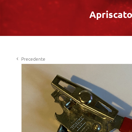
Apriscato
Precedente
View
Larger
Image