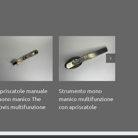
ppio
Apribarattolo senza
Apribarattolo mono
Jar
manico Bonny
manico Universal
Bewalux