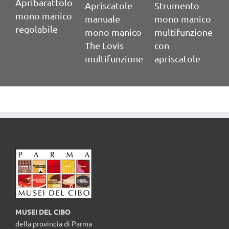
Apribarattolo
Apriscatole
Strumento
mono manico
manuale
mono manico
regolabile
mono manico
multifunzione
The Lovis
con
multifunzione
apriscatole
A
p
d
MUSEI DEL CIBO
della provincia di Parma